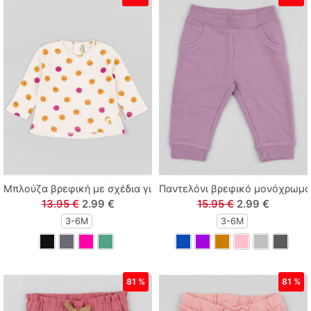
Μπλούζα βρεφική με σχέδια για κορίτσι φούξια
Παντελόνι βρεφικό μονόχρωμ
13.95 €
2.99 €
15.95 €
2.99 €
3-6M
3-6M
81 %
81 %