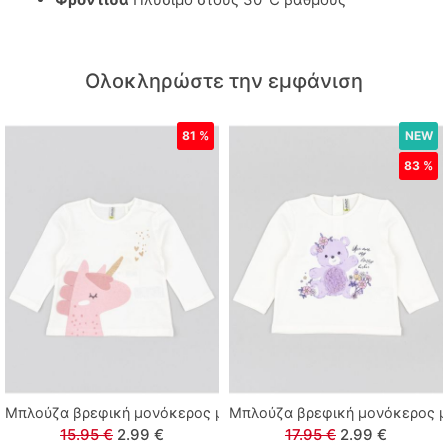
Polo Club
Ολοκληρώστε την εμφάνιση
Prod
Queen Fashion
81 %
NEW
83 %
Real Brand
Sarah Chole
Sprint
Street Monkey
Sugar
Μπλούζα βρεφική μονόκερος με glitter λευκό
Μπλούζα βρεφική μονόκερος με
Sweet Baby
15.95 €
2.99 €
17.95 €
2.99 €