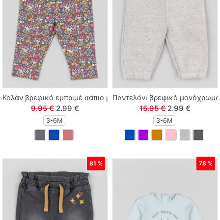
Κολάν βρεφικό εμπριμέ σάπιο μήλο
Παντελόνι βρεφικό μονόχρωμο
9.95 €
2.99 €
15.95 €
2.99 €
3-6M
3-6M
81 %
78 %