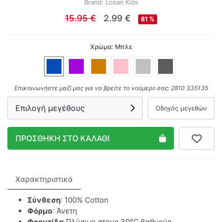
Brand: Losan Kids
Lamour
15.95 €
2.99 €
81 %
Linverno Knitwear
Χρώμα: Μπλε
Lonome
Losan
Επικοινωνήστε μαζί μας για να βρείτε το νούμερο σας:
2810 335135
Επιλογή μεγέθους
Οδηγός μεγεθών
Losan Kids
ΠΡΟΣΘΗΚΗ ΣΤΟ ΚΑΛΑΘΙ
M & S
MARIO ALESSANDRO
Χαρακτηριστικά
Paco
Σύνθεση
: 100% Cotton
Φόρμα
: Άνετη
Paul Christophe
Φροντίδα
Πλύσιμο στους 30°C βαθμούς