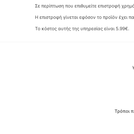
Σε περίπτωση που επιθυμείτε επιστροφή χρημ
Lamour
Η επιστροφή γίνεται εφόσον το προϊόν έχει π
Linverno Knitwear
Το κόστος αυτής της υπηρεσίας είναι 5.99€.
Lonome
Losan
Losan Kids
M & S
MARIO ALESSANDRO
Τρόποι 
Paco
Paul Christophe