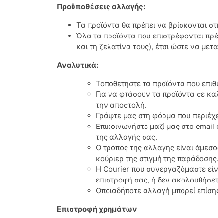
Προϋποθέσεις αλλαγής:
Κουστούμια
Παντελονοκολάν
Σακάκια
Swimwear
Πανωφόρια
Φορέματα
Πανωφόρια
Πανωφόρια
Σορτς
Σορτς
Χειροποίητα Κοσμήματα
Μωρό κορίτσι
Πυτζάμες
Donna Martha
Τα προϊόντα θα πρέπει να βρίσκονται 
Όλα τα προϊόντα που επιστρέφονται πρ
Σετ
Ζιπ κιλότ
Καπαρντίνες
Πυτζάμες
Φορμάκια
Σορτς
Εσώρουχα
Εσώρουχα
Φούστες
Φούστες
Πετσέτες
Βερμούδες
Dreams
και τη ζελατίνα τους), έτσι ώστε να με
Denim
Παντελόνια κάπρι
Κιμονό
Πανωφόρια
Προίκα μωρού
Φορμάκια
Πουκάμισα
Πουκάμισα
Κολάν
Κολάν
Μαγιό
Duende
Αναλυτικά:
Τοποθετήστε τα προϊόντα που επιθ
Πυτζάμες
Βερμούδες
Όλα έως 9.99€
Αξεσουάρ
Πανωφόρια
Πανωφόρια
Energiers
Για να φτάσουν τα προϊόντα σε κ
την αποστολή.
Σορτς
Δωροκάρτες
Προίκα μωρού
Εσώρουχα
Εσώρουχα
Fuego
Γράψτε μας στη φόρμα που περιέχε
Επικοινωνήστε μαζί μας στο email
Go More
της αλλαγής σας.
Ο τρόπος της αλλαγής είναι άμεσο
κούριερ της στιγμή της παράδοσης
Hype
Η Courier που συνεργαζόμαστε είνα
επιστροφή σας, ή δεν ακολουθήσετ
Joyce
Οποιαδήποτε αλλαγή μπορεί επίσης
Kyara
Επιστροφή χρημάτων