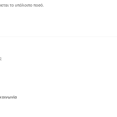
εται το υπόλοιπο ποσό.
ς
κοινωνία