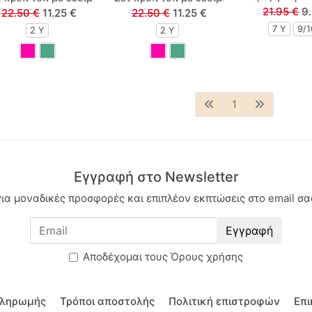
21.95 €
9
22.50 €
11.25 €
22.50 €
11.25 €
7 Y
9/
2 Y
2 Y
1
Εγγραφή στο Newsletter
για μοναδικές προσφορές και επιπλέον εκπτώσεις στο email σα
Εγγραφή
Aποδέχομαι τους
Όρους χρήσης
πληρωμής
Τρόποι αποστολής
Πολιτική επιστροφών
Επι