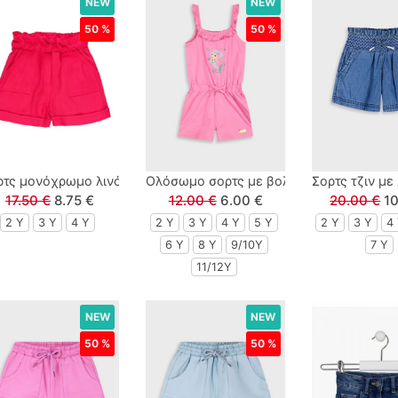
NEW
NEW
50 %
50 %
er και φλοράλ φούξια
ρτς μονόχρωμο λινό με τσέπες κόκκινο
Ολόσωμο σορτς με βολάν και glittered me
Σορτς τζιν με
17.50 €
8.75 €
12.00 €
6.00 €
20.00 €
1
2 Y
3 Y
4 Y
2 Y
3 Y
4 Y
5 Y
2 Y
3 Y
4
6 Y
8 Y
9/10Y
7 Y
11/12Y
NEW
NEW
50 %
50 %