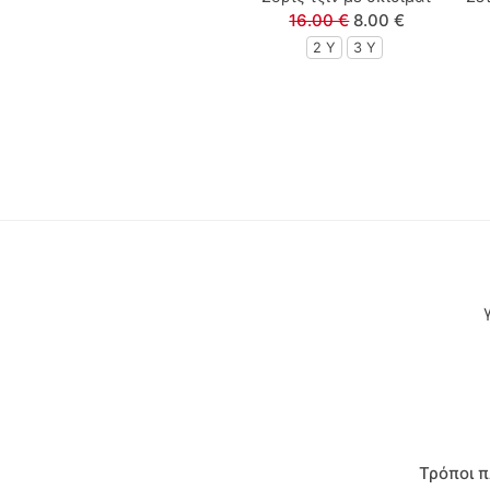
16.00 €
8.00 €
Polo Club
2 Y
3 Y
Prod
Queen Fashion
Real Brand
Sarah Chole
Sprint
Street Monkey
Sugar
Sweet Baby
Τρόποι 