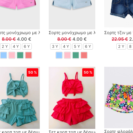
και τσέπες μέντα
ρτς μονόχρωμο με λάστιχο και τσέπες ροζ
Σορτς μονόχρωμο με λάστιχο και τσέπες
Σορτς τζιν με
8.00 €
4.00 €
8.00 €
4.00 €
22.95 €
2
2 Y
4 Y
6 Y
3 Y
4 Y
5 Y
6 Y
2 Y
8
50 %
50 %
Σορτς φλοράλ
ρεβέρ μπλε
τ κροπ τοπ με δέσιμο και σορτς φούστα ελληνικής ραφής μέντα
Σετ κροπ τοπ με δέσιμο και σορτς φούσ