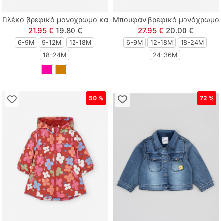
Γιλέκο βρεφικό μονόχρωμο καπιτονέ με κουκούλα και τσέπες γ
Μπουφάν βρεφικό μονόχρωμο κα
21.95 €
19.80 €
27.95 €
20.00 €
6-9M
9-12Μ
12-18Μ
6-9M
12-18Μ
18-24Μ
18-24Μ
24-36M
50 %
72 %