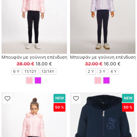
Polo Club
Prod
Queen Fashion
Real Brand
Μπουφάν με γούνινη επένδυση, κουκούλα και mermaid εφέ εφη
Μπουφάν με γούνινη επένδυση,
36.00 €
18.00 €
32.00 €
16.00 €
Sarah Chole
6 Y
11/12Y
13/14Y
2 Y
3 Y
4 Y
Sprint
NEW
NEW
Street Monkey
50 %
50 %
Sugar
Sweet Baby