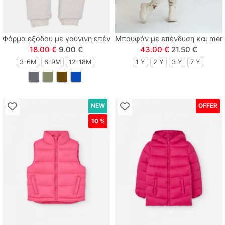
Φόρμα εξόδου με γούνινη επένδυση, γαντάκια και κουκούλα με p
Μπουφάν με επένδυση και mer
18.00 €
9.00 €
43.00 €
21.50 €
3-6M
6-9M
12-18Μ
1 Υ
2 Y
3 Y
7 Y
NEW
OFFER
10 %