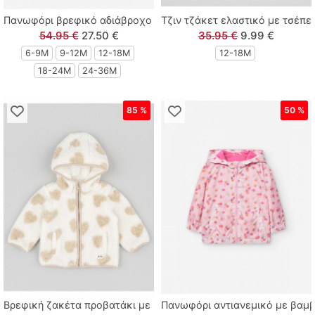
Πανωφόρι βρεφικό αδιάβροχο με επένδυση και κουκούλα print 
Τζιν τζάκετ ελαστικό με τσέπε
54.95 €
27.50 €
35.95 €
9.99 €
6-9M
9-12Μ
12-18Μ
12-18Μ
18-24Μ
24-36M
85 %
50 %
Βρεφική ζακέτα προβατάκι με print καρδούλες και κουκούλα μ
Πανωφόρι αντιανεμικό με βαμβ