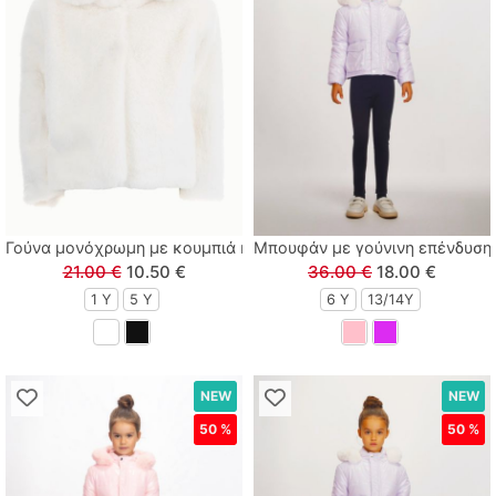
Lamour
Linverno Knitwear
Lonome
Losan
Γούνα μονόχρωμη με κουμπιά και τσέπες λευκό
Μπουφάν με γούνινη επένδυση,
Losan Kids
21.00 €
10.50 €
36.00 €
18.00 €
1 Υ
5 Y
6 Y
13/14Y
M & S
MARIO ALESSANDRO
NEW
NEW
Paco
50 %
50 %
Paul Christophe