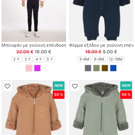
Tortue
Zenia
Μπουφάν με γούνινη επένδυση, κουκούλα και mermaid εφέ ροζ
Φόρμα εξόδου με γούνινη επένδ
32.00 €
16.00 €
18.00 €
9.00 €
2 Y
3 Y
4 Y
5 Y
3-6M
6-9M
12-18Μ
NEW
NEW
50 %
50 %