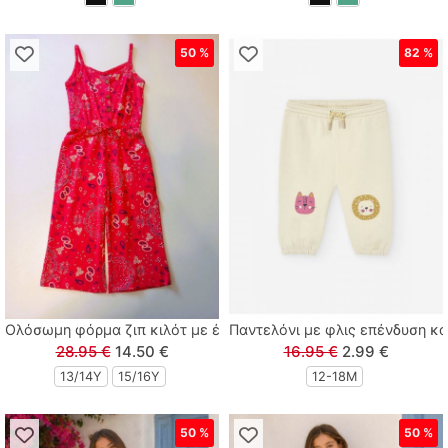
50 %
82 %
Ολόσωμη φόρμα ζιπ κιλότ με έθνικ σχέδιο και ξύλινες λεπτομέ
Παντελόνι με φλις επένδυση και p
28.95 €
14.50 €
16.95 €
2.99 €
13/14Y
15/16Y
12-18Μ
50 %
50 %