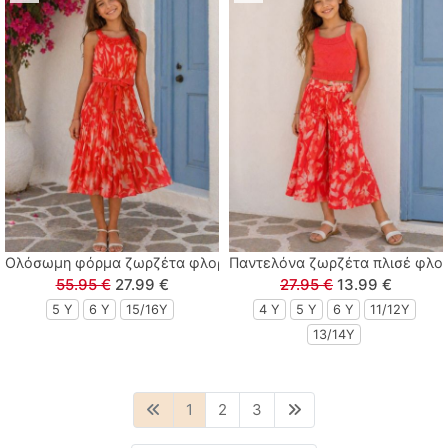
Ολόσωμη φόρμα ζωρζέτα φλοράλ με πλισέ παντελόνα και ζώνη
Παντελόνα ζωρζέτα πλισέ φλο
55.95 €
27.99 €
27.95 €
13.99 €
5 Y
6 Y
15/16Y
4 Y
5 Y
6 Y
11/12Y
13/14Y
1
2
3