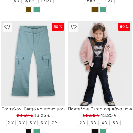
8 Y
9/10Y
11/12Y
9/10Y
11/12Y
50 %
50 %
Παντελόνι Cargo καμπάνα μονόχρωμο με τρουκς μέντα
Παντελόνι Cargo καμπάνα μον
26.50 €
13.25 €
26.50 €
13.25 €
2 Y
3 Y
5 Y
6 Y
7 Y
2 Y
3 Y
4 Y
6 Y