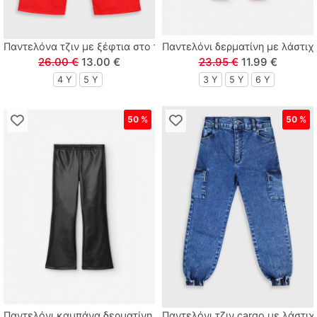
Tortue
Παντελόνα τζιν με ξέφτια στο τελείωμα κόκκινο
Παντελόνι δερματίνη με λάστιχ
Zenia
26.00 €
13.00 €
23.95 €
11.99 €
4 Y
5 Y
3 Y
5 Y
6 Y
50 %
50 %
Παντελόνι καμπάνα δερματίνη με λάστιχο στη μέση μαύρο
Παντελόνι τζιν cargo με λάστι