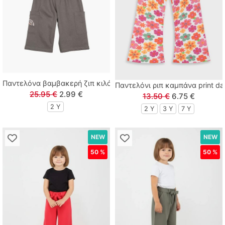
Lamour
Linverno Knitwear
Lonome
Παντελόνα βαμβακερή ζιπ κιλότ με τσέπες και λάστιχο στη μέσ
Παντελόνι ριπ καμπάνα print da
Losan
25.95 €
2.99 €
13.50 €
6.75 €
2 Y
2 Y
3 Y
7 Y
Losan Kids
NEW
NEW
M & S
50 %
50 %
MARIO ALESSANDRO
Paco
Paul Christophe