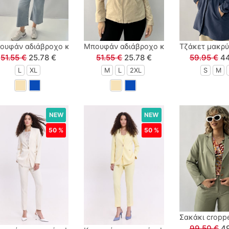
ες λευκό
ουφάν αδιάβροχο κοντό με κουκούλα και τσέπες μπλε
Μπουφάν αδιάβροχο κοντό με κουκούλα
Τζάκετ μακρύ
51.55 €
25.78 €
51.55 €
25.78 €
59.95 €
44
L
XL
M
L
2XL
S
M
NEW
NEW
50 %
50 %
ά λευκό
Σακάκι cropp
99.50 €
49