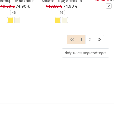
στούμι μς σακάκι blazzer και χρυσό κουμπί εκρού
Κουστούμι μς σακάκι blazzer και χρυσό κ
149.50 €
74.90 €
149.50 €
74.90 €
M
46
46
1
2
Φόρτωσε περισσότερα