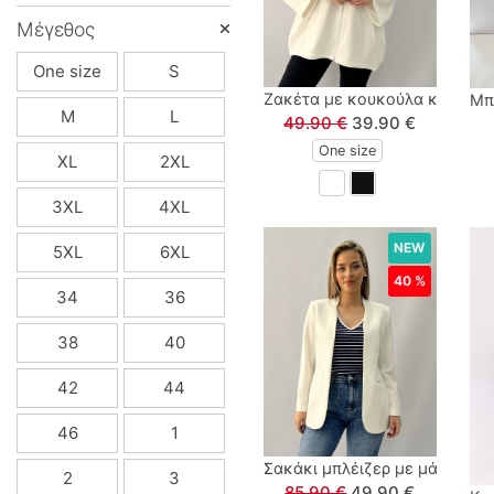
Μέγεθος
Lamour
One size
S
Linverno Knitwear
Ζακέτα με κουκούλα και τσέπ
Μπ
M
L
49.90 €
39.90 €
Lonome
One size
XL
2XL
Losan
3XL
4XL
NEW
5XL
6XL
Losan Kids
40 %
34
36
M & S
38
40
MARIO ALESSANDRO
42
44
Paco
46
1
Σακάκι μπλέιζερ με μάο γιακ
Paul Christophe
2
3
85.90 €
49.90 €