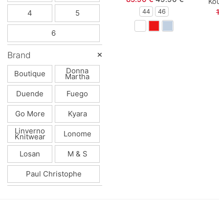
Κου
44
46
4
5
Polo Club
6
Prod
Brand
Queen Fashion
Donna
Boutique
Martha
Real Brand
Duende
Fuego
Sarah Chole
Go More
Kyara
Linverno
Lonome
Knitwear
Sprint
Losan
M & S
Street Monkey
Paul Christophe
Sugar
Sweet Baby