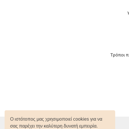
Tortue
Zenia
Τρόποι 
Ο ιστότοπος μας χρησιμοποιεί cookies για να
σας παρέχει την καλύτερη δυνατή εμπειρία.