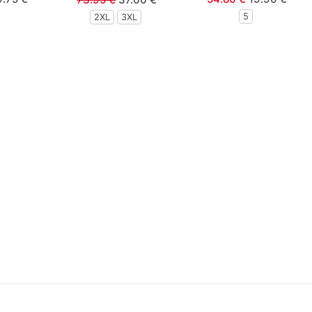
ουμπί κίτρινο
5
2XL
3XL