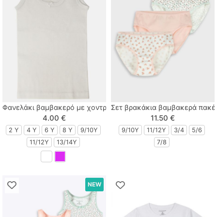
Lamour
Linverno Knitwear
Lonome
Losan
Φανελάκι βαμβακερό με χοντρή τιράντα και φιογκάκι λευκό
Σετ βρακάκια βαμβακερά πακέ
Losan Kids
4.00 €
11.50 €
2 Y
4 Y
6 Y
8 Y
9/10Y
9/10Y
11/12Y
3/4
5/6
M & S
11/12Y
13/14Y
7/8
MARIO ALESSANDRO
Paco
NEW
Paul Christophe