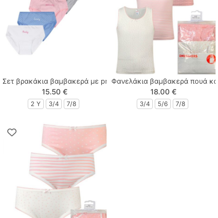
Tortue
Zenia
Σετ βρακάκια βαμβακερά με print ημέρες της εβδαμάδας πακέτ
Φανελάκια βαμβακερά πουά και
15.50 €
18.00 €
2 Y
3/4
7/8
3/4
5/6
7/8