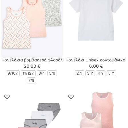
Polo Club
Prod
Queen Fashion
Real Brand
Φανελάκια βαμβακερά φλοράλ πακέτο των τριών τεμαχίων σο
Φανελάκι Unisex κοντομάνικο
Sarah Chole
20.00 €
6.00 €
9/10Y
11/12Y
3/4
5/6
2 Y
3 Y
4 Y
5 Y
Sprint
7/8
Street Monkey
Sugar
Sweet Baby