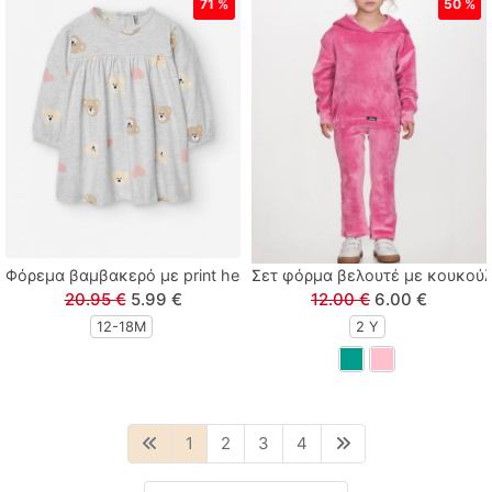
71 %
50 %
Φόρεμα βαμβακερό με print hearts and bears γκρι
Σετ φόρμα βελουτέ με κουκούλ
20.95 €
5.99 €
12.00 €
6.00 €
12-18Μ
2 Y
1
2
3
4