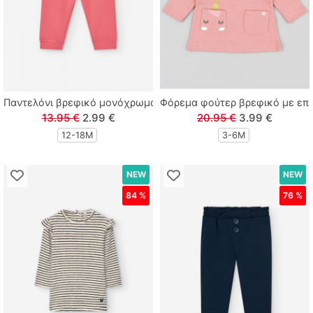
Polo Club
Prod
Queen Fashion
Παντελόνι βρεφικό μονόχρωμο με φλις επένδυση κοραλί
Φόρεμα φούτερ βρεφικό με επέ
13.95 €
2.99 €
20.95 €
3.99 €
Real Brand
12-18Μ
3-6M
Sarah Chole
NEW
NEW
Sprint
84 %
76 %
Street Monkey
Sugar
Sweet Baby