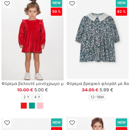
NEW
NEW
50 %
82 %
Φόρεμα βελουτέ μονόχρωμο με βολάν κόκκινο
Φόρεμα βρεφικό φλοράλ με δαν
10.00 €
5.00 €
34.95 €
5.99 €
2 Y
4 Y
12-18Μ
NEW
NEW