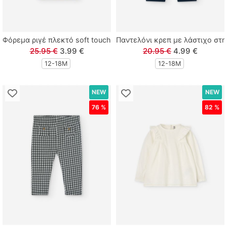
Tortue
Φόρεμα ριγέ πλεκτό soft touch με κέντημα πεταλούδα λευκό
Παντελόνι κρεπ με λάστιχο στη
Zenia
25.95 €
3.99 €
20.95 €
4.99 €
12-18Μ
12-18Μ
NEW
NEW
76 %
82 %