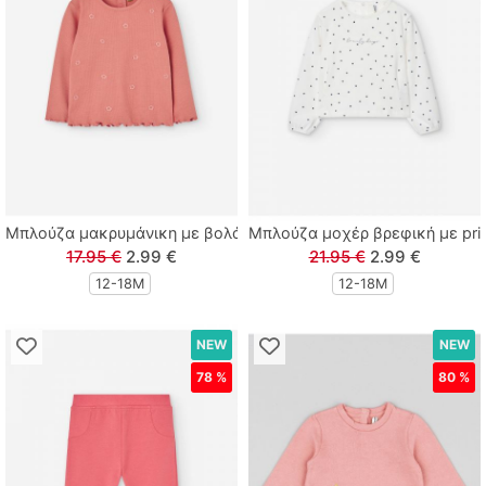
Lamour
Linverno Knitwear
Lonome
Losan
Μπλούζα μακρυμάνικη με βολάν και κέντημα λουλούδια εκάι
Μπλούζα μοχέρ βρεφική με print 
Losan Kids
17.95 €
2.99 €
21.95 €
2.99 €
12-18Μ
12-18Μ
M & S
NEW
NEW
MARIO ALESSANDRO
78 %
80 %
Paco
Paul Christophe