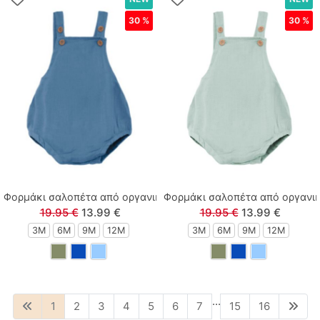
30 %
30 %
Φορμάκι σαλοπέτα από οργανικό βαμβάκι σε κουτί δώρου μπλε
Φορμάκι σαλοπέτα από οργανικ
19.95 €
13.99 €
19.95 €
13.99 €
3M
6M
9M
12M
3M
6M
9M
12M
...
1
2
3
4
5
6
7
15
16