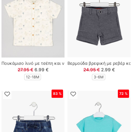
Lamour
Linverno Knitwear
Lonome
Losan
Πουκάμισο λινό με τσέπη και νησιώτικο print μπεζ
Βερμούδα βρεφική με ρεβέρ κα
Losan Kids
27.95 €
6.99 €
24.95 €
2.99 €
12-18Μ
3-6M
M & S
83 %
72 %
MARIO ALESSANDRO
Paco
Paul Christophe