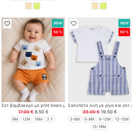
NEW
NEW
50 %
50 %
Σετ βαμβακερό με print bears μπεζ
Σαλοπέτα λινή με ρίγα και σετ
17.00 €
8.50 €
39.00 €
19.50 €
9M
12M
18M
2 Y
3-6M
6-9M
9-12Μ
12-15Μ
15-18Μ