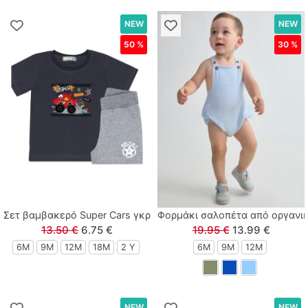
NEW
NEW
50 %
30 %
Σετ βαμβακερό Super Cars γκρι
Φορμάκι σαλοπέτα από οργανικ
13.50 €
6.75 €
19.95 €
13.99 €
6M
9M
12M
18M
2 Y
6M
9M
12M
NEW
NEW