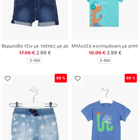
Polo Club
Prod
Queen Fashion
Βερμούδα τζιν με τσέπες με ρεβέρ μπλε
Μπλούζα κοντομάνικη με print 
17.95 €
2.99 €
10.95 €
2.99 €
Real Brand
3-6M
3-6M
Sarah Chole
88 %
69 %
Sprint
Street Monkey
Sugar
Sweet Baby