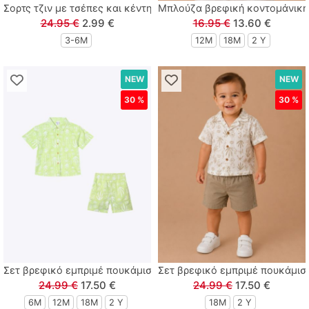
Σορτς τζιν με τσέπες και κέντημα αστέρι μπλε
Μπλούζα βρεφική κοντομάνικη 
24.95 €
2.99 €
16.95 €
13.60 €
3-6M
12M
18M
2 Y
NEW
NEW
30 %
30 %
Σετ βρεφικό εμπριμέ πουκάμισο και βερμούδα με ethnic print λά
Σετ βρεφικό εμπριμέ πουκάμισο
24.99 €
17.50 €
24.99 €
17.50 €
6M
12M
18M
2 Y
18M
2 Y