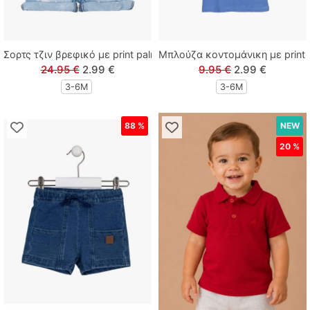
Tortue
Σορτς τζιν βρεφικό με print palm trees μπλε
Μπλούζα κοντομάνικη με print i
Zenia
24.95 €
2.99 €
9.95 €
2.99 €
3-6M
3-6M
88 %
NEW
20 %