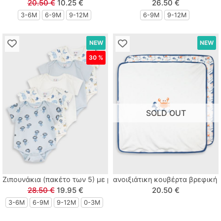
20.50 €
10.25 €
26.50 €
3-6M
6-9M
9-12Μ
6-9M
9-12Μ
NEW
NEW
30 %
SOLD OUT
Ζιπουνάκια (πακέτο των 5) με print σκυλάκια μπλε
ανοιξιάτικη κουβέρτα βρεφική 
28.50 €
19.95 €
20.50 €
3-6M
6-9M
9-12Μ
0-3M