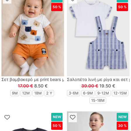
50 %
50 %
Lamour
Linverno Knitwear
Lonome
Losan
Losan Kids
Σετ βαμβακερό με print bears μπεζ
Σαλοπέτα λινή με ρίγα και σετ
M & S
17.00 €
8.50 €
39.00 €
19.50 €
9M
12M
18M
2 Y
3-6M
6-9M
9-12Μ
12-15Μ
MARIO ALESSANDRO
15-18Μ
Paco
NEW
NEW
Paul Christophe
50 %
30 %