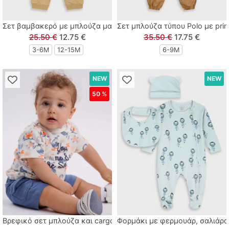
Σετ βαμβακερό με μπλούζα μαρινιέρα και cargo παντελόνι καφ
Σετ μπλούζα τύπου Polo με prin
25.50 €
12.75 €
35.50 €
17.75 €
3-6M
12-15Μ
6-9M
NEW
NEW
50 %
Βρεφικό σετ μπλούζα και cargo σορτς βυθός μπλε
Φορμάκι με φερμουάρ, σαλιάρα 