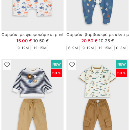
Φορμάκι με φερμουάρ και print βυθός μπλε
Φορμάκι βαμβακερό με κέντημ
15.00 €
10.50 €
20.50 €
10.25 €
9-12Μ
12-15Μ
6-9M
9-12Μ
12-15Μ
0-3M
NEW
NEW
50 %
50 %