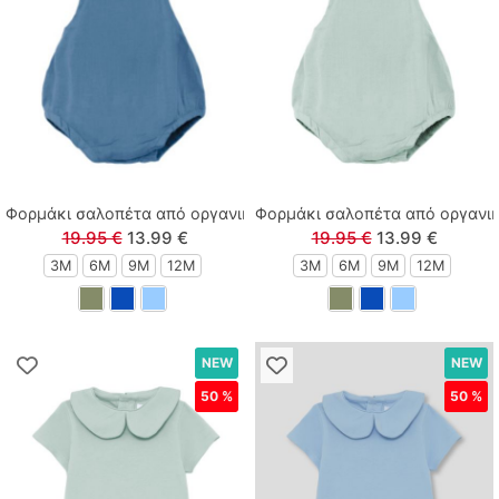
Tortue
Zenia
Φορμάκι σαλοπέτα από οργανικό βαμβάκι σε κουτί δώρου μπλε
Φορμάκι σαλοπέτα από οργανικ
19.95 €
13.99 €
19.95 €
13.99 €
3M
6M
9M
12M
3M
6M
9M
12M
NEW
NEW
50 %
50 %