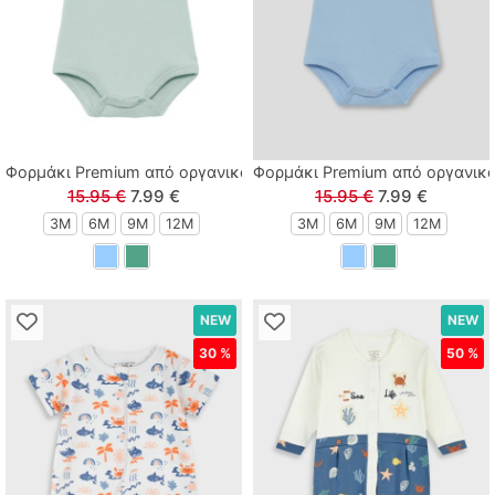
Φορμάκι Premium από οργανικό βαμβάκι σε κουτί δώρου μέντα
Φορμάκι Premium από οργανικό
15.95 €
7.99 €
15.95 €
7.99 €
3M
6M
9M
12M
3M
6M
9M
12M
NEW
NEW
30 %
50 %