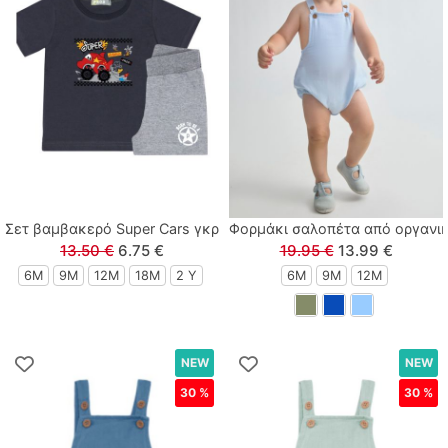
Polo Club
Prod
Queen Fashion
Real Brand
Σετ βαμβακερό Super Cars γκρι
Φορμάκι σαλοπέτα από οργανικ
Sarah Chole
13.50 €
6.75 €
19.95 €
13.99 €
6M
9M
12M
18M
2 Y
6M
9M
12M
Sprint
Street Monkey
NEW
NEW
Sugar
30 %
30 %
Sweet Baby