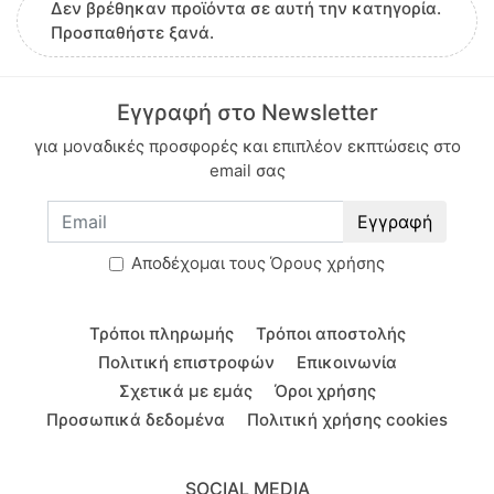
Δεν βρέθηκαν προϊόντα σε αυτή την κατηγορία.
Κουστούμια
Παντελονοκολάν
Σακάκια
Swimwear
Πανωφόρια
Φορέματα
Πανωφόρια
Πανωφόρια
Σορτς
Σορτς
Χειροποίητα Κοσμήματα
Μωρό κορίτσι
Πυτζάμες
Donna Martha
Προσπαθήστε ξανά.
Σετ
Ζιπ κιλότ
Καπαρντίνες
Πυτζάμες
Φορμάκια
Σορτς
Εσώρουχα
Εσώρουχα
Φούστες
Φούστες
Πετσέτες
Βερμούδες
Dreams
Εγγραφή στο Newsletter
Denim
Παντελόνια κάπρι
Κιμονό
Πανωφόρια
Προίκα μωρού
Φορμάκια
Πουκάμισα
Πουκάμισα
Κολάν
Κολάν
Μαγιό
Duende
για μοναδικές προσφορές και επιπλέον εκπτώσεις στο
email σας
Πυτζάμες
Βερμούδες
Όλα έως 9.99€
Προίκα μωρού
Πανωφόρια
Πανωφόρια
Energiers
Εγγραφή
Σορτς
Δωροκάρτες
Εσώρουχα
Εσώρουχα
Fuego
Aποδέχομαι τους
Όρους χρήσης
Go More
Τρόποι πληρωμής
Τρόποι αποστολής
Hype
Πολιτική επιστροφών
Επικοινωνία
Σχετικά με εμάς
Όροι χρήσης
Joyce
Προσωπικά δεδομένα
Πολιτική χρήσης cookies
Kyara
SOCIAL MEDIA