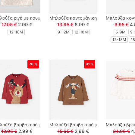
urfing print κόκκινο
ούζα ριγέ με κουμπάκια και τσέπη και print Summer Vibes μπεζ
Mπλούζα κοντομάνικη με print 'wild river
Mπλούζα κοντο
17.95 €
2.99 €
13.95 €
6.99 €
9.95 €
4.
12-18Μ
9-12Μ
12-18Μ
6-9M
9-
12-18Μ
1
76 %
81 %
udolph ' good fun' μπεζ
ούζα βαμβακερή με print Rudolph ' What a great day' κόκκινο
Μπλούζα βαμβακερή με print Rudolph ' R
Μπλούζα βρεφ
12.95 €
2.99 €
15.95 €
2.99 €
24.95 €
4