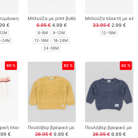
 and fish' με 3D ουρά πετρόλ
μάνικη με print 'Lazy summer days' εκάι
Mπλούζα με print βυθός μουσταρδί
Μπλούζα πλεκτή με κέν
99 €
9.95 €
4.99 €
33.95 €
2.99 €
12Μ
6-9M
9-12Μ
12-18Μ
8-24Μ
12-18Μ
18-24Μ
24-36M
80 %
62 %
62 %
eindeer good and fun' καφέ
ική πλεκτή λεπτή με ρίγες λευκό
Πουλόβερ βρεφικό με διάφορα μοτίβα και πλέξεις γ
Πουλόβερ βρεφικό με διά
.99 €
26.95 €
9.99 €
26.95 €
9.99 €