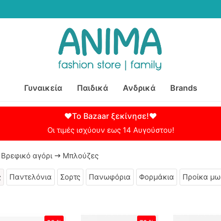
Γυναικεία
Παιδικά
Ανδρικά
Brands
♥Το Bazaar ξεκίνησε!♥
Οι τιμές ισχύουν εως 14 Αυγούστου!
Βρεφικό αγόρι
Μπλούζες
ς
Παντελόνια
Σορτς
Πανωφόρια
Φορμάκια
Προίκα μω