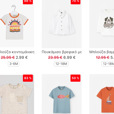
88 %
70 %
η βαμβακερή με φορτηγά λευκό
λούζα κοντομάνικη με print Summer Dream και πλεκτές λεπτομέ
Πουκάμισο βρεφικό μονόχρωμο μακρυμ
Μπλούζα βαμβ
25.95 €
2.99 €
23.95 €
6.99 €
12.95 €
5
3-6M
12-18Μ
12-18
83 %
50 %