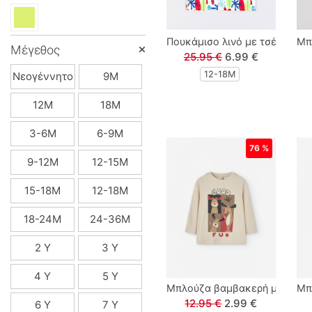
Lamour
Πουκάμισο λινό με τσέπη και s
Μπλ
Μέγεθος
Linverno Knitwear
25.95 €
6.99 €
12-18Μ
Νεογέννητο
9M
Lonome
12M
18M
Losan
3-6M
6-9M
76 %
Losan Kids
9-12Μ
12-15Μ
15-18Μ
12-18Μ
M & S
18-24Μ
24-36M
MARIO ALESSANDRO
2 Y
3 Y
Paco
4 Y
5 Y
Μπλούζα βαμβακερή με print R
Μπλ
Paul Christophe
12.95 €
2.99 €
6 Y
7 Y