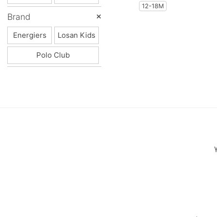
12-18Μ
Polo Club
Brand
Energiers
Losan Kids
Prod
Polo Club
Queen Fashion
Real Brand
Sarah Chole
Sprint
Street Monkey
Sugar
Sweet Baby