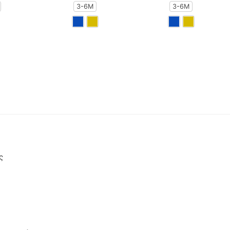
3-6M
3-6M
ς