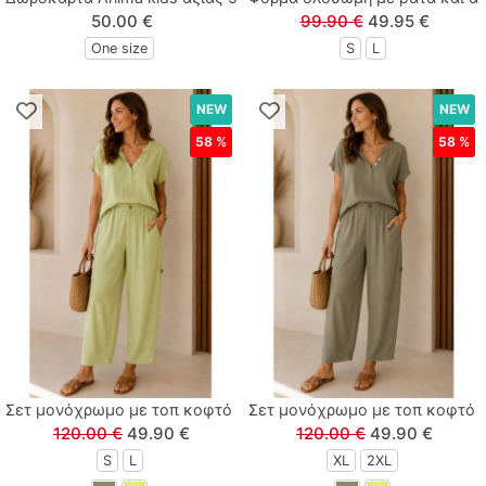
50.00 €
99.90 €
49.95 €
One size
S
L
NEW
NEW
58 %
58 %
Σετ μονόχρωμο με τοπ κοφτό μανίκι λάιμ
Σετ μονόχρωμο με τοπ κοφτό μ
120.00 €
49.90 €
120.00 €
49.90 €
S
L
XL
2XL