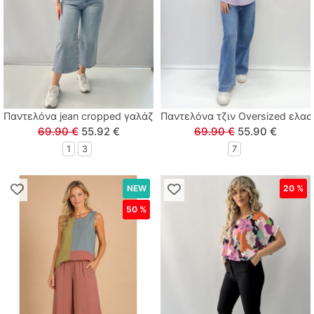
Lamour
Linverno Knitwear
Lonome
Παντελόνα jean cropped γαλάζιο
Παντελόνα τζιν Oversized ελασ
Losan
69.90 €
55.92 €
69.90 €
55.90 €
1
3
7
Losan Kids
NEW
20 %
M & S
50 %
MARIO ALESSANDRO
Paco
Paul Christophe