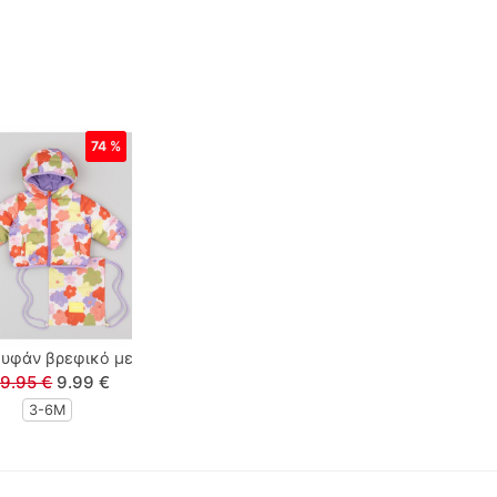
74 %
μα λουλούδια γκρι
υφάν βρεφικό με κουκούλα, τσέπες και σακίδιο print λουλούδια 
9.95 €
9.99 €
3-6M