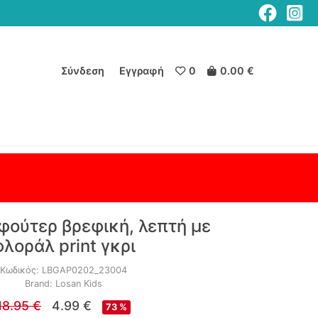
Σύνδεση
Εγγραφή
0
0.00 €
ούτερ βρεφική, λεπτή με
φλοράλ print γκρι
Κωδικός: LBGAP0202_23004
Brand: Losan Kids
18.95 €
4.99 €
73 %