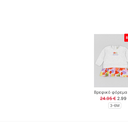
Lamour
Linverno Knitwear
Lonome
8
Losan
Losan Kids
M & S
Βρεφικό φόρεμα 
MARIO ALESSANDRO
24.95 €
2.99
3-6M
Paco
Paul Christophe