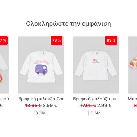
Ολοκληρώστε την εμφάνιση
7 %
78 %
83 %
φούτερ με φλοράλ τελείωμα γκρι
Βρεφική μπλούζα Camp and friends γκρι
Βρεφική μπλούζα ριπ με τύπω
Μπο
 €
13.95 €
2.99 €
17.95 €
2.99 €
3
3-6M
3-6M